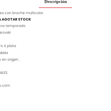
Descripción
sa con broche multicolor
A AGOTAR STOCK
eva temporada
arovski
o ó plata
ables
en origen .
ALES.
p.com