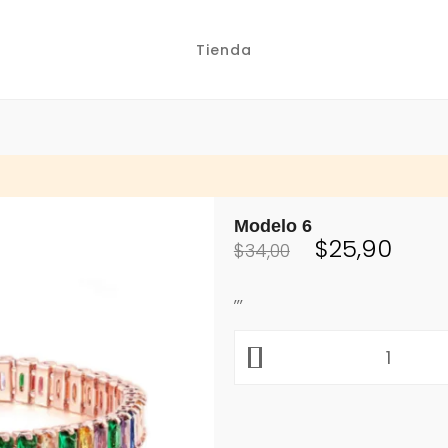
Tienda
Modelo 6
$
25,90
$
34,00
,,,